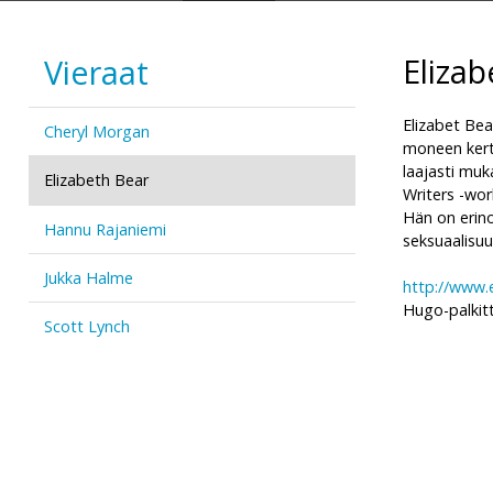
Eliza
Vieraat
Elizabet Bea
Cheryl Morgan
moneen kert
laajasti muk
Elizabeth Bear
Writers -wo
Hän on erino
Hannu Rajaniemi
seksuaalisuus
Jukka Halme
http://www.
Hugo-palkitt
Scott Lynch