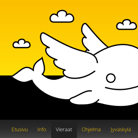
Siirry
sisältöön
Etusivu
Info
Vieraat
Ohjelma
Jyväskylä