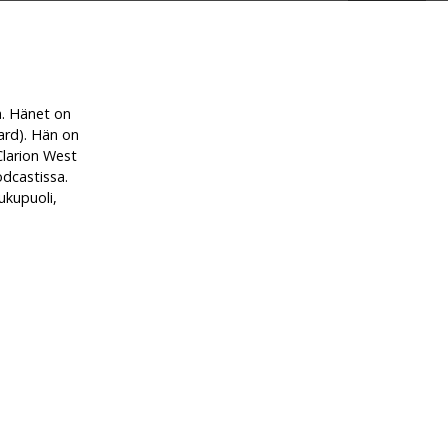
ja. Hänet on
ard). Hän on
Clarion West
dcastissa.
ukupuoli,